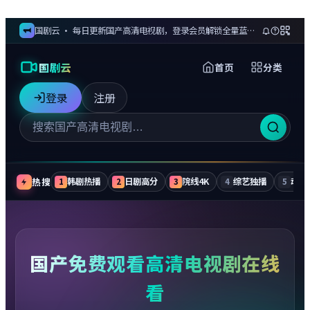
国剧云 · 每日更新国产高清电视剧，登录会员解锁全量蓝光剧集与无广告追更
国剧云
首页
分类
登录
注册
热搜
韩剧热播
日剧高分
院线4K
综艺独播
动漫
1
2
3
4
5
国产免费观看高清电视剧在线
看