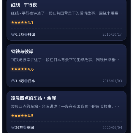
超清4K
红线 - 平行夜
红线 - 平行夜讲述了一段在韩国背景下的爱情故事，围绕李秉宪饰
演的主角逐层展开，人物动机与命运转折相互牵引，节奏紧凑、
4.7
情绪克制。
6.5万
韩国
2015/10/17
犯罪
32:48
超清4K
钢铁与彼岸
钢铁与彼岸讲述了一段在日本背景下的犯罪故事，围绕长泽雅美
饰演的主角逐层展开，人物动机与命运转折相互牵引，节奏紧
4.6
凑、情绪克制。
3.4万
日本
2016/01/03
冒险
0:55
神作
超清4K
凌晨四点的车站·余晖
凌晨四点的车站·余晖讲述了一段在英国背景下的冒险故事，围
绕蒂尔达·斯文顿饰演的主角逐层展开，人物动机与命运转折相
4.5
互牵引，节奏紧凑、情绪克制。
26万
英国
2020/06/04