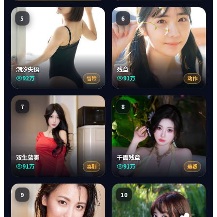
5
6
潮汐失语
残章
92万
91万
冒险
动作
7
8
双生蓝雾
千面残章
91万
91万
喜剧
悬疑
9
10