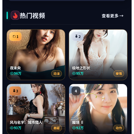
热门视频
查看更多 →
1
2
夜未央
极地之形状
96万
95万
动漫
爱情
3
4
风与名字：城市猎人
蜃境 Ⅱ
93万
92万
悬疑
动作