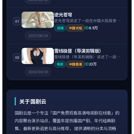
奏紧凑、情绪克制。
逆光苍穹
逆光苍穹讲述了一段在中国大陆背景下
07
的动漫故事，围绕沈腾饰演的主角逐层
8.9万
动漫
中国大陆
展开，人物动机与命运转折相互牵引，
2015/08/20
节奏紧凑、情绪克制。
雪线极昼（导演剪辑版）
雪线极昼（导演剪辑版）讲述了一段在
08
中国香港背景下的战争故事，围绕周润
23万
电影
中国香港
发饰演的主角逐层展开，人物动机与命
2018/04/30
运转折相互牵引，节奏紧凑、情绪克
制。
关于国剧云
国剧云是一个专注「国产免费观看高清电视剧在线看」的
内容聚合演示站点，覆盖年度热播国产剧、年代经典剧
集、最新更新追更与高分推荐， 提供清晰的分类与流畅