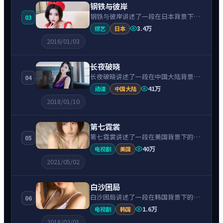
钢铁与彼岸
钢铁与彼岸讲述了一段在日本背景下的
03
犯罪故事，围绕长泽雅美饰演的主角逐
3.4万
综艺
日本
层展开，人物动机与命运转折相互牵
2016/01/03
引，节奏紧凑、情绪克制。
长夜破晓
长夜破晓讲述了一段在中国大陆背景下
04
的科幻故事，围绕刘昊然饰演的主角逐
41万
动漫
中国大陆
层展开，人物动机与命运转折相互牵
2018/01/10
引，节奏紧凑、情绪克制。
第七霓裳
第七霓裳讲述了一段在美国背景下的动
05
作故事，围绕艾玛·斯通饰演的主角逐
40万
电视剧
美国
层展开，人物动机与命运转折相互牵
2021/05/02
引，节奏紧凑、情绪克制。
白沙困局
白沙困局讲述了一段在韩国背景下的冒
06
险故事，围绕裴秀智饰演的主角逐层展
1.6万
电视剧
韩国
开，人物动机与命运转折相互牵引，节
2018/02/01