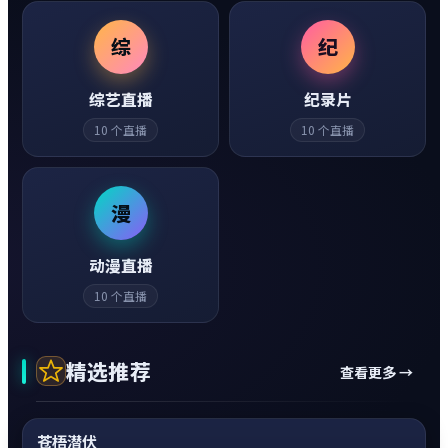
综
纪
综艺直播
纪录片
10
个直播
10
个直播
漫
动漫直播
10
个直播
精选推荐
查看更多 →
动作
0:20
热
超清4K
苍梧潜伏