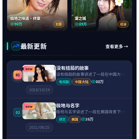
极地之味道·终章
雾之城
90万
89万
犯罪
动漫
最新更新
查看更多 →
没有结局的故事
NEW
没有结局的故事讲述了一段在中国大陆
01
背景下的动作故事，围绕辛芷蕾饰演的
88万
电视剧
中国大陆
主角逐层展开，人物动机与命运转折相
2016/10/24
互牵引，节奏紧凑、情绪克制。
极地与名字
NEW
极地与名字讲述了一段在美国背景下的
02
动漫故事，围绕斯嘉丽·约翰逊饰演的
36万
综艺
美国
主角逐层展开，人物动机与命运转折相
2021/06/25
互牵引，节奏紧凑、情绪克制。