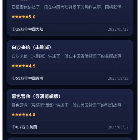
苍梧潜伏讲述了一段在中国大陆背景下的动作故事，围绕张译饰
演的主角逐层展开，人物动机与命运转折相互牵引，节奏紧凑、
5.0
情绪克制。
15万
中国大陆
2022/05/23
悬疑
8:27
热
超清4K
白沙来信（未删减）
白沙来信（未删减）讲述了一段在中国香港背景下的悬疑故事，
围绕刘德华饰演的主角逐层展开，人物动机与命运转折相互牵
4.9
引，节奏紧凑、情绪克制。
59万
中国香港
2015/12/22
科幻
16:34
高清
暮色营救（导演剪辑版）
暮色营救（导演剪辑版）讲述了一段在美国背景下的科幻故事，
围绕斯嘉丽·约翰逊饰演的主角逐层展开，人物动机与命运转折
4.8
相互牵引，节奏紧凑、情绪克制。
6.7万
美国
2017/06/12
爱情
24:41